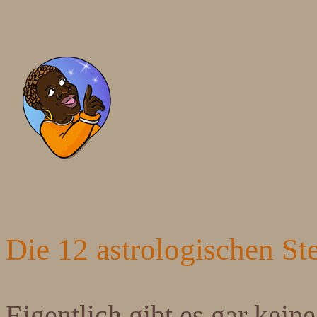
Die 12 astrologischen St
Eigentlich gibt es gar kein