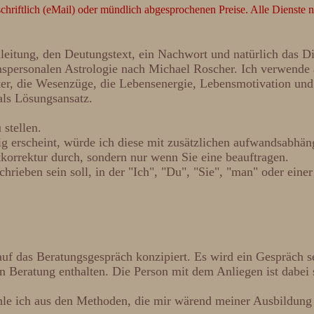
 schriftlich (eMail) oder mündlich abgesprochenen Preise. Alle Dienste 
nleitung, den Deutungstext, ein Nachwort und natürlich das 
nspersonalen Astrologie nach Michael Roscher. Ich verwende
r, die Wesenzüge, die Lebensenergie, Lebensmotivation und
als Lösungsansatz.
stellen.
ig erscheint, würde ich diese mit zusätzlichen aufwandsabhä
korrektur durch, sondern nur wenn Sie eine beauftragen.
rieben sein soll, in der "Ich", "Du", "Sie", "man" oder eine
uf das Beratungsgespräch konzipiert. Es wird ein Gespräch se
n Beratung enthalten. Die Person mit dem Anliegen ist dabei s
hle ich aus den Methoden, die mir wärend meiner Ausbildung 