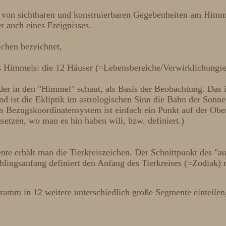
ng von sichtbaren und konstruierbaren Gegebenheiten am Him
 auch eines Ereignisses.
ichen bezeichnet,
es Himmels: die 12 Häuser (=Lebensbereiche/Verwirklichungs
, der in den "Himmel" schaut, als Basis der Beobachtung. Das
 ist die Ekliptik im astrologischen Sinn die Bahn der Sonne
Das Bezugskoordinatensystem ist einfach ein Punkt auf der Obe
setzen, wo man es hin haben will, bzw. definiert.)
ente erhält man die Tierkreiszeichen. Der Schnittpunkt des "
hlingsanfang definiert den Anfang des Tierkreises (=Zodiak)
ramm in 12 weitere unterschiedlich große Segmente einteilen